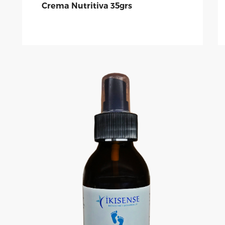
Crema Nutritiva 35grs